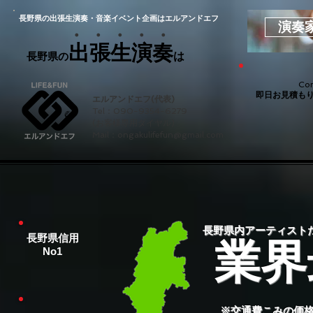
長野県の出張生演奏・音楽イベント企画はエルアンドエフ
演奏
・ ・ ・ ・ ・
出張生演奏
長野県の
は
Con
即日お見積もり
エルアンドエフ(代表)
Tel：090-9354-6279
(お客様専用ダイヤル)
Mail：
ongakulifefun@gmail.com
長野県内アーティスト
長野県信用
業界
No1
​※交通費こみの価