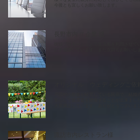
​今後とも宜しくお願い致します。
長野市内 IT 企業 様
​街頭プロモーションで生演奏を利用させて
だき感謝しています。また次回もお願いし
オリジナル ウェディングご依
​戸隠村の親族が経営している民宿で、結婚
安心して披露宴を開催することが出来まし
​大変満足しています。ありがとうございま
諏訪市内レストラン様