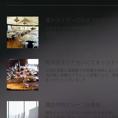
某レストランでのオリジナルウ
レストランにて披露宴音響を依頼しました
​サプライズの対応など柔軟に対応していた
軽井沢タリアセンにてオリジナ
出張生演奏と披露宴での音響を依頼しまし
当日急に音響がプラスして必要になり、早
​ありがとうございました
諏訪市内グループ企業様
弊社グループの300人規模の忘年会の際
様々な要望に親身に対応して頂きとても感