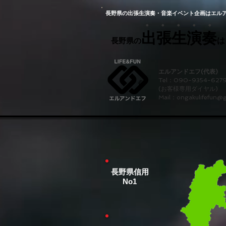
長野県の出張生演奏・音楽イベント企画はエル
・ ・ ・ ・ ・
出張生演奏
長野県の
は
エルアンドエフ(代表)
Tel：090-9354-627
(お客様専用ダイヤル)
Mail：
ongakulifefun@
長野県信用
No1