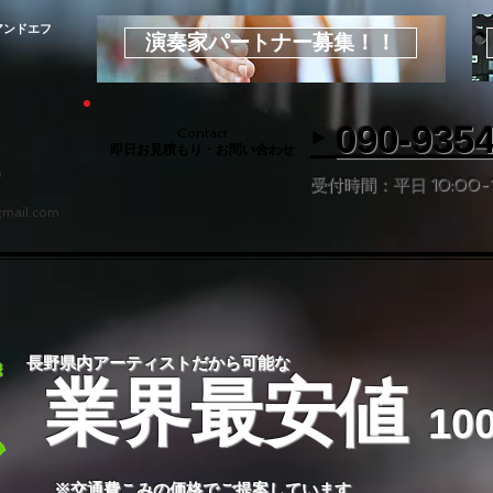
アンドエフ
演奏家パートナー募集！！
‣
090-935
Contact
即日お見積もり ･
お問い合わせ
9
受付時間：平日 10:00-17
gmail.com
長野県内アーティストだから可能な
業界最安値
10
​※交通費こみの価格でご提案しています