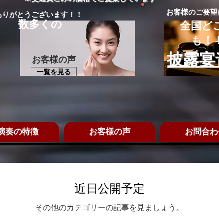
​お客様のご要
ありがとうございます！！
数多くの
全国ど
も！
披露宴
​お客様の声
一覧を見る
演奏の特徴
お客様の声
お問合わ
近日公開予定
その他のカテゴリーの記事を見ましょう。