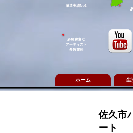
​派遣実績No1
経験豊富な
アーティスト
多数在籍
ホーム
生
佐久市
ート