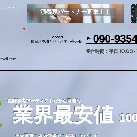
アンドエフ
演奏家パートナー募集！！
‣
090-935
Contact
即日お見積もり ･
お問い合わせ
9
受付時間：平日 10:00-17
gmail.com
長野県内アーティストだから可能な
業界最安値
10
​※交通費こみの価格でご提案しています