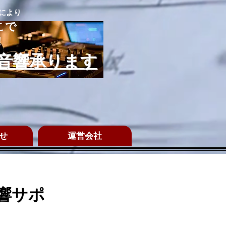
望により
こで
！
音響承ります
せ
運営会社
響サポ