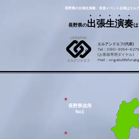
長野県の出張生演奏・音楽イベント企画はエル
・ ・ ・ ・ ・
出張生演奏
長野県の
は
エルアンドエフ(代表)
Tel：090-9354-627
(お客様専用ダイヤル)
Mail：
ongakulifefun@
長野県信用
No1